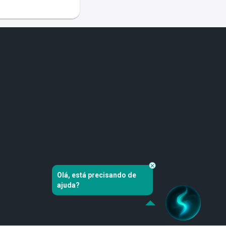
Olá, está precisando de
ajuda?