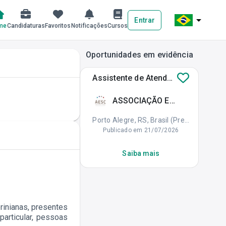
arrow_drop_down
Entrar
me
Candidaturas
Favoritos
Notificações
Cursos
Oportunidades em evidência
Assistente de Atendimento R...
ASSOCIAÇÃO EDUCADORA SÃO CARLOS
Porto Alegre, RS, Brasil (Presencial)
Publicado em 21/07/2026
Saiba mais
inianas, presentes
articular, pessoas