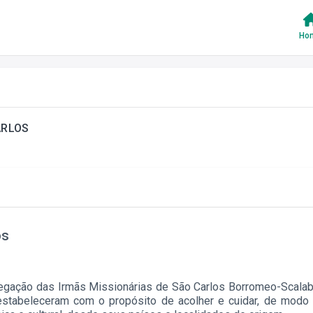
Ho
ARLOS
os
gação das Irmãs Missionárias de São Carlos Borromeo-Scalabr
stabeleceram com o propósito de acolher e cuidar, de modo p